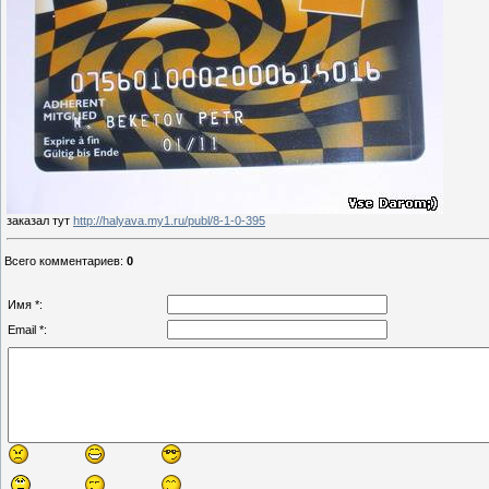
заказал тут
http://halyava.my1.ru/publ/8-1-0-395
Всего комментариев
:
0
Имя *:
Email *: