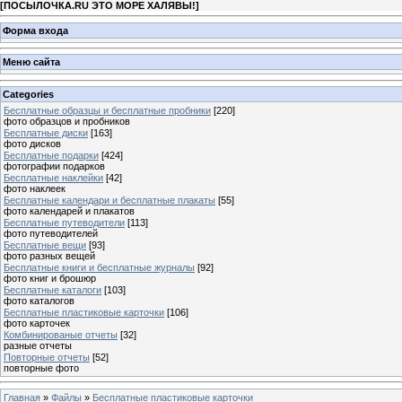
[
ПОСЫЛОЧКА.RU ЭТО МОРЕ ХАЛЯВЫ!
]
Форма входа
Меню сайта
Categories
Бесплатные образцы и бесплатные пробники
[220]
фото образцов и пробников
Бесплатные диски
[163]
фото дисков
Бесплатные подарки
[424]
фотографии подарков
Бесплатные наклейки
[42]
фото наклеек
Бесплатные календари и бесплатные плакаты
[55]
фото календарей и плакатов
Бесплатные путеводители
[113]
фото путеводителей
Бесплатные вещи
[93]
фото разных вещей
Бесплатные книги и бесплатные журналы
[92]
фото книг и брошюр
Бесплатные каталоги
[103]
фото каталогов
Бесплатные пластиковые карточки
[106]
фото карточек
Комбинированые отчеты
[32]
разные отчеты
Повторные отчеты
[52]
повторные фото
Главная
»
Файлы
»
Бесплатные пластиковые карточки