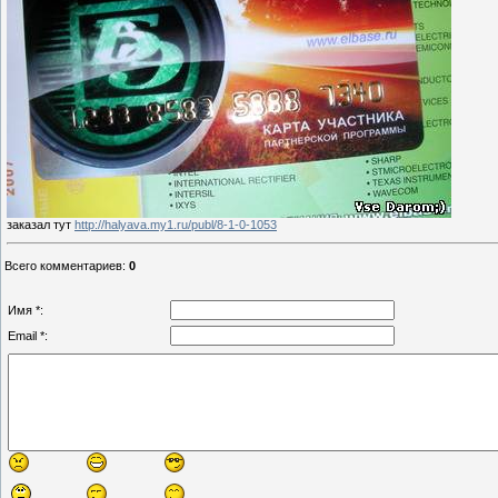
заказал тут
http://halyava.my1.ru/publ/8-1-0-1053
Всего комментариев
:
0
Имя *:
Email *: