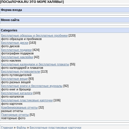
[
ПОСЫЛОЧКА.RU ЭТО МОРЕ ХАЛЯВЫ!
]
Форма входа
Меню сайта
Categories
Бесплатные образцы и бесплатные пробники
[220]
фото образцов и пробников
Бесплатные диски
[163]
фото дисков
Бесплатные подарки
[424]
фотографии подарков
Бесплатные наклейки
[42]
фото наклеек
Бесплатные календари и бесплатные плакаты
[55]
фото календарей и плакатов
Бесплатные путеводители
[113]
фото путеводителей
Бесплатные вещи
[93]
фото разных вещей
Бесплатные книги и бесплатные журналы
[92]
фото книг и брошюр
Бесплатные каталоги
[103]
фото каталогов
Бесплатные пластиковые карточки
[106]
фото карточек
Комбинированые отчеты
[32]
разные отчеты
Повторные отчеты
[52]
повторные фото
Главная
»
Файлы
»
Бесплатные пластиковые карточки