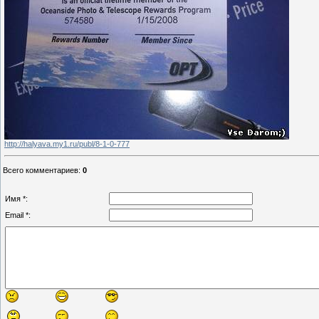
http://halyava.my1.ru/publ/8-1-0-777
Всего комментариев
:
0
Имя *:
Email *: