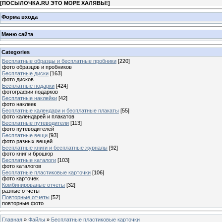
[
ПОСЫЛОЧКА.RU ЭТО МОРЕ ХАЛЯВЫ!
]
Форма входа
Меню сайта
Categories
Бесплатные образцы и бесплатные пробники
[220]
фото образцов и пробников
Бесплатные диски
[163]
фото дисков
Бесплатные подарки
[424]
фотографии подарков
Бесплатные наклейки
[42]
фото наклеек
Бесплатные календари и бесплатные плакаты
[55]
фото календарей и плакатов
Бесплатные путеводители
[113]
фото путеводителей
Бесплатные вещи
[93]
фото разных вещей
Бесплатные книги и бесплатные журналы
[92]
фото книг и брошюр
Бесплатные каталоги
[103]
фото каталогов
Бесплатные пластиковые карточки
[106]
фото карточек
Комбинированые отчеты
[32]
разные отчеты
Повторные отчеты
[52]
повторные фото
Главная
»
Файлы
»
Бесплатные пластиковые карточки