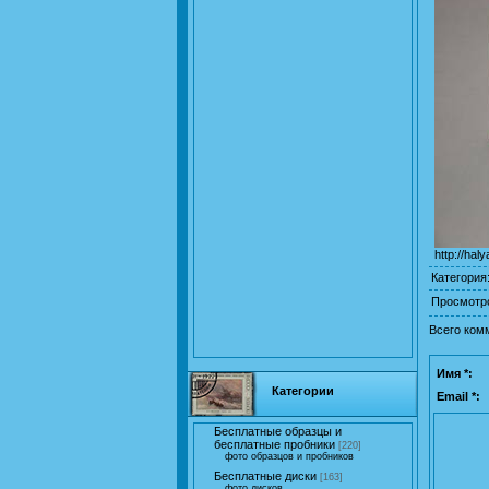
http://hal
Категория
Просмотр
Всего ком
Имя *:
Категории
Email *:
Бесплатные образцы и
бесплатные пробники
[220]
фото образцов и пробников
Бесплатные диски
[163]
фото дисков