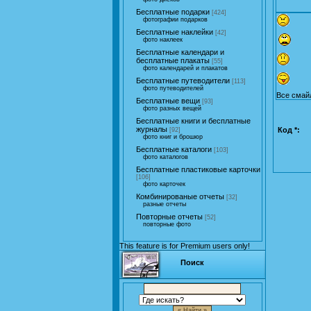
Бесплатные подарки
[424]
фотографии подарков
Бесплатные наклейки
[42]
фото наклеек
Бесплатные календари и
бесплатные плакаты
[55]
фото календарей и плакатов
Бесплатные путеводители
[113]
фото путеводителей
Все смай
Бесплатные вещи
[93]
фото разных вещей
Бесплатные книги и бесплатные
журналы
Код *:
[92]
фото книг и брошюр
Бесплатные каталоги
[103]
фото каталогов
Бесплатные пластиковые карточки
[106]
фото карточек
Комбинированые отчеты
[32]
разные отчеты
Повторные отчеты
[52]
повторные фото
This feature is for Premium users only!
Поиск