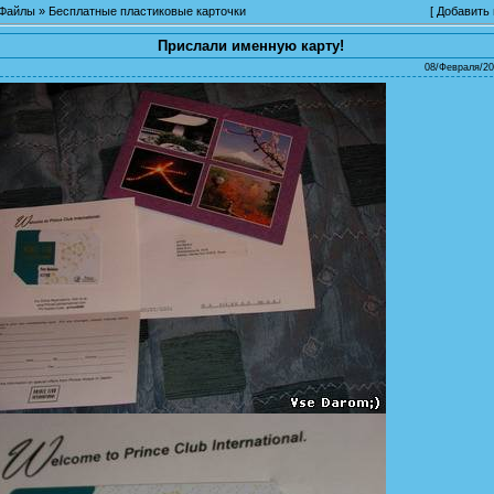
Файлы
»
Бесплатные пластиковые карточки
[
Добавить
Прислали именную карту!
08/Февраля/20