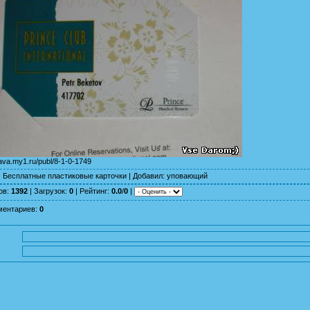
yava.my1.ru/publ/8-1-0-1749
:
Бесплатные пластиковые карточки
|
Добавил
:
уповающий
ов
:
1392
|
Загрузок
:
0
|
Рейтинг
:
0.0
/
0
|
ментариев
:
0