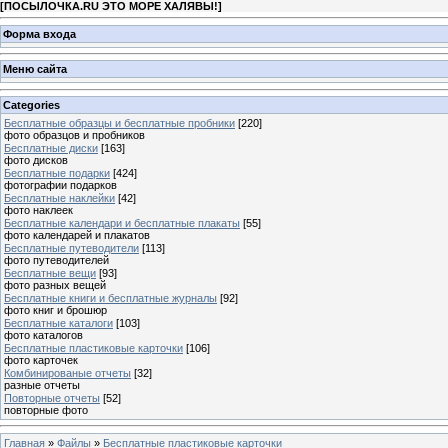
[
ПОСЫЛОЧКА.RU ЭТО МОРЕ ХАЛЯВЫ!
]
Форма входа
Меню сайта
Categories
Бесплатные образцы и бесплатные пробники
[220]
фото образцов и пробников
Бесплатные диски
[163]
фото дисков
Бесплатные подарки
[424]
фотографии подарков
Бесплатные наклейки
[42]
фото наклеек
Бесплатные календари и бесплатные плакаты
[55]
фото календарей и плакатов
Бесплатные путеводители
[113]
фото путеводителей
Бесплатные вещи
[93]
фото разных вещей
Бесплатные книги и бесплатные журналы
[92]
фото книг и брошюр
Бесплатные каталоги
[103]
фото каталогов
Бесплатные пластиковые карточки
[106]
фото карточек
Комбинированые отчеты
[32]
разные отчеты
Повторные отчеты
[52]
повторные фото
Главная
»
Файлы
»
Бесплатные пластиковые карточки