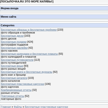
[
ПОСЫЛОЧКА.RU ЭТО МОРЕ ХАЛЯВЫ!
]
Форма входа
Меню сайта
Categories
Бесплатные образцы и бесплатные пробники
[220]
фото образцов и пробников
Бесплатные диски
[163]
фото дисков
Бесплатные подарки
[424]
фотографии подарков
Бесплатные наклейки
[42]
фото наклеек
Бесплатные календари и бесплатные плакаты
[55]
фото календарей и плакатов
Бесплатные путеводители
[113]
фото путеводителей
Бесплатные вещи
[93]
фото разных вещей
Бесплатные книги и бесплатные журналы
[92]
фото книг и брошюр
Бесплатные каталоги
[103]
фото каталогов
Бесплатные пластиковые карточки
[106]
фото карточек
Комбинированые отчеты
[32]
разные отчеты
Повторные отчеты
[52]
повторные фото
Главная
»
Файлы
»
Бесплатные пластиковые карточки