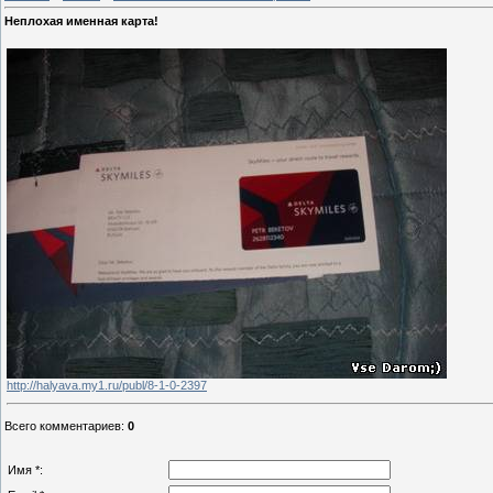
Неплохая именная карта!
http://halyava.my1.ru/publ/8-1-0-2397
Всего комментариев
:
0
Имя *: