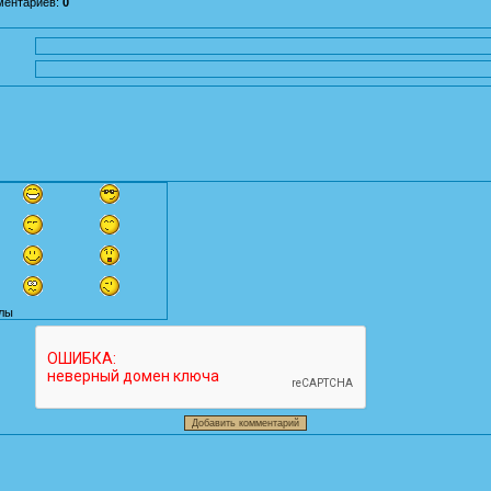
ментариев
:
0
лы