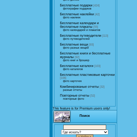
Бесплатные подарки
[424]
фотографии подарков
Бесплатные наклейки
[42]
фото наклеек
Бесплатные календари и
бесплатные плакаты
[55]
фото календарей и плакатов
Бесплатные путеводители
[113]
фото путеводителей
Бесплатные вещи
[93]
фото разных вещей
Бесплатные книги и бесплатные
журналы
[92]
фото книг и брошюр
Бесплатные каталоги
[103]
фото каталогов
Бесплатные пластиковые карточки
[106]
фото карточек
Комбинированые отчеты
[32]
разные отчеты
Повторные отчеты
[52]
повторные фото
This feature is for Premium users only!
Поиск