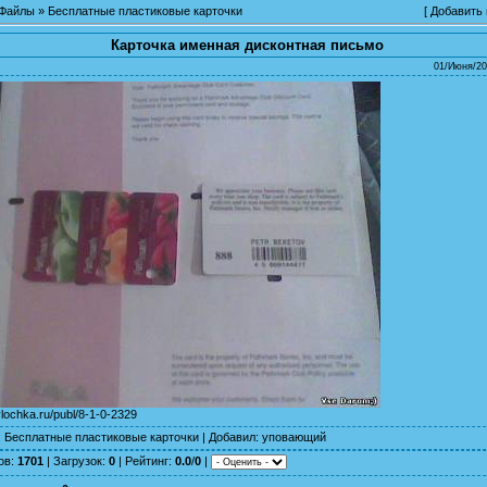
Файлы
»
Бесплатные пластиковые карточки
[
Добавить
Карточка именная дисконтная письмо
01/Июня/20
ylochka.ru/publ/8-1-0-2329
:
Бесплатные пластиковые карточки
|
Добавил
:
уповающий
ов
:
1701
|
Загрузок
:
0
|
Рейтинг
:
0.0
/
0
|