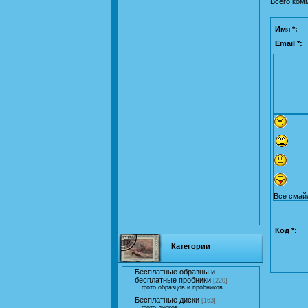
Всего ком
Имя *:
Email *:
Все смай
Код *:
Категории
Бесплатные образцы и
бесплатные пробники
[220]
фото образцов и пробников
Бесплатные диски
[163]
фото дисков