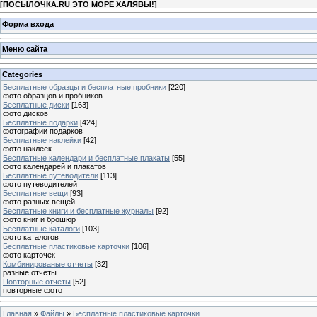
[
ПОСЫЛОЧКА.RU ЭТО МОРЕ ХАЛЯВЫ!
]
Форма входа
Меню сайта
Categories
Бесплатные образцы и бесплатные пробники
[220]
фото образцов и пробников
Бесплатные диски
[163]
фото дисков
Бесплатные подарки
[424]
фотографии подарков
Бесплатные наклейки
[42]
фото наклеек
Бесплатные календари и бесплатные плакаты
[55]
фото календарей и плакатов
Бесплатные путеводители
[113]
фото путеводителей
Бесплатные вещи
[93]
фото разных вещей
Бесплатные книги и бесплатные журналы
[92]
фото книг и брошюр
Бесплатные каталоги
[103]
фото каталогов
Бесплатные пластиковые карточки
[106]
фото карточек
Комбинированые отчеты
[32]
разные отчеты
Повторные отчеты
[52]
повторные фото
Главная
»
Файлы
»
Бесплатные пластиковые карточки