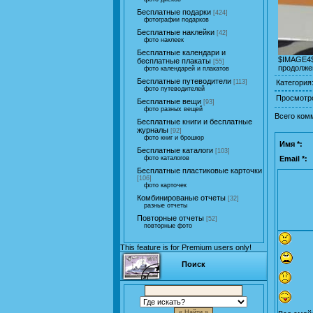
Бесплатные подарки
[424]
фотографии подарков
Бесплатные наклейки
[42]
фото наклеек
Бесплатные календари и
$IMAGE4
бесплатные плакаты
[55]
продолже
фото календарей и плакатов
Бесплатные путеводители
Категория
[113]
фото путеводителей
Просмотр
Бесплатные вещи
[93]
фото разных вещей
Всего ком
Бесплатные книги и бесплатные
журналы
[92]
фото книг и брошюр
Имя *:
Бесплатные каталоги
[103]
Email *:
фото каталогов
Бесплатные пластиковые карточки
[106]
фото карточек
Комбинированые отчеты
[32]
разные отчеты
Повторные отчеты
[52]
повторные фото
This feature is for Premium users only!
Поиск