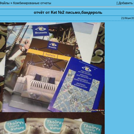
Файлы
»
Комбинированые отчеты
[
Добавить
отчёт от Ket №2 письмо,бандероль
21/Мая/20