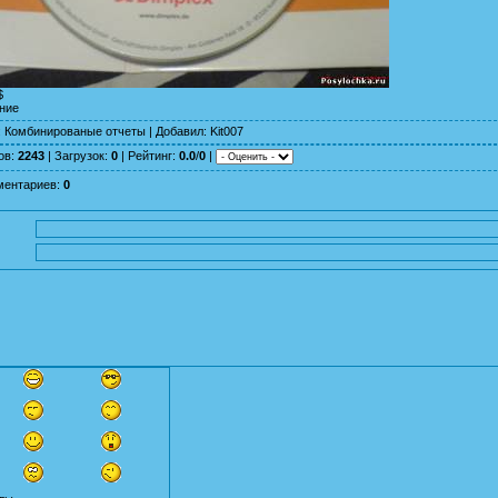
$
ние
:
Комбинированые отчеты
|
Добавил
:
Kit007
ов
:
2243
|
Загрузок
:
0
|
Рейтинг
:
0.0
/
0
|
ментариев
:
0