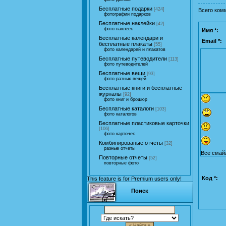
Бесплатные подарки
[424]
Всего ком
фотографии подарков
Бесплатные наклейки
[42]
фото наклеек
Имя *:
Бесплатные календари и
Email *:
бесплатные плакаты
[55]
фото календарей и плакатов
Бесплатные путеводители
[113]
фото путеводителей
Бесплатные вещи
[93]
фото разных вещей
Бесплатные книги и бесплатные
журналы
[92]
фото книг и брошюр
Бесплатные каталоги
[103]
фото каталогов
Бесплатные пластиковые карточки
[106]
фото карточек
Комбинированые отчеты
[32]
разные отчеты
Все смай
Повторные отчеты
[52]
повторные фото
Код *:
This feature is for Premium users only!
Поиск