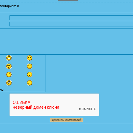
ментариев
:
0
лы