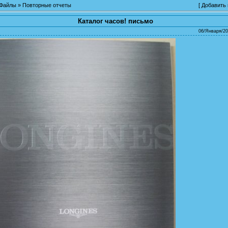
Файлы
»
Повторные отчеты
[
Добавить
Каталог часов! письмо
06/Января/20