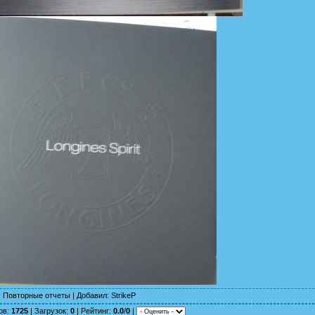
:
Повторные отчеты
|
Добавил
:
StrikeP
ов
:
1725
|
Загрузок
:
0
|
Рейтинг
:
0.0
/
0
|