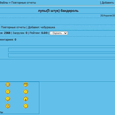
Файлы
»
Повторные отчеты
[
Добавить
лупы(5 штук) бандероль
20/Апреля/20
:
Повторные отчеты
|
Добавил
:
чебурашка
ов
:
2368
|
Загрузок
:
0
|
Рейтинг
:
0.0
/
0
|
ментариев
:
0
лы