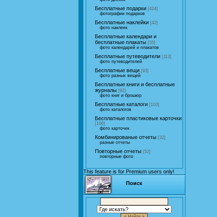
Бесплатные подарки
[424]
фотографии подарков
Бесплатные наклейки
[42]
фото наклеек
Бесплатные календари и
бесплатные плакаты
[55]
фото календарей и плакатов
Бесплатные путеводители
[113]
фото путеводителей
Бесплатные вещи
[93]
фото разных вещей
Бесплатные книги и бесплатные
журналы
[92]
фото книг и брошюр
Бесплатные каталоги
[103]
фото каталогов
Бесплатные пластиковые карточки
[106]
фото карточек
Комбинированые отчеты
[32]
разные отчеты
Повторные отчеты
[52]
повторные фото
This feature is for Premium users only!
Поиск