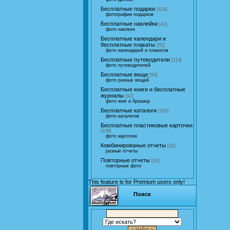
Бесплатные подарки
[424]
фотографии подарков
Бесплатные наклейки
[42]
фото наклеек
Бесплатные календари и
бесплатные плакаты
[55]
фото календарей и плакатов
Бесплатные путеводители
[113]
фото путеводителей
Бесплатные вещи
[93]
фото разных вещей
Бесплатные книги и бесплатные
журналы
[92]
фото книг и брошюр
Бесплатные каталоги
[103]
фото каталогов
Бесплатные пластиковые карточки
[106]
фото карточек
Комбинированые отчеты
[32]
разные отчеты
Повторные отчеты
[52]
повторные фото
This feature is for Premium users only!
Поиск