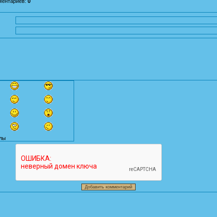
ментариев
:
0
лы