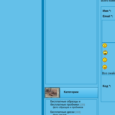
Всего ком
Имя *:
Email *:
Все смай
Код *:
Категории
Бесплатные образцы и
бесплатные пробники
[220]
фото образцов и пробников
Бесплатные диски
[163]
фото дисков