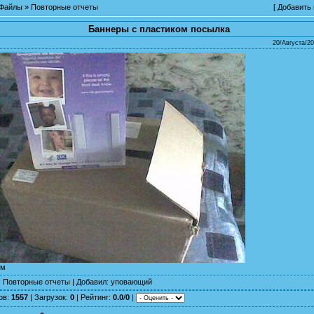
Файлы
»
Повторные отчеты
[
Добавить
Баннеры с пластиком посылка
20/Августа/20
ом
:
Повторные отчеты
|
Добавил
:
уповающий
ов
:
1557
|
Загрузок
:
0
|
Рейтинг
:
0.0
/
0
|