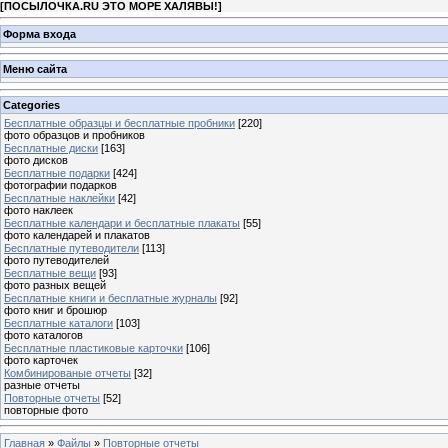
[
ПОСЫЛОЧКА.RU ЭТО МОРЕ ХАЛЯВЫ!
]
Форма входа
Меню сайта
Categories
Бесплатные образцы и бесплатные пробники
[220]
фото образцов и пробников
Бесплатные диски
[163]
фото дисков
Бесплатные подарки
[424]
фотографии подарков
Бесплатные наклейки
[42]
фото наклеек
Бесплатные календари и бесплатные плакаты
[55]
фото календарей и плакатов
Бесплатные путеводители
[113]
фото путеводителей
Бесплатные вещи
[93]
фото разных вещей
Бесплатные книги и бесплатные журналы
[92]
фото книг и брошюр
Бесплатные каталоги
[103]
фото каталогов
Бесплатные пластиковые карточки
[106]
фото карточек
Комбинированые отчеты
[32]
разные отчеты
Повторные отчеты
[52]
повторные фото
Главная
»
Файлы
»
Повторные отчеты