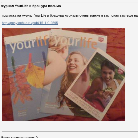
журнал YourLife и брашура письмо
подписка на журнал YourLife и брашура журналы очень тонкие я так понял там еще 
http://posylochka.ru/publ/15-1-0-2595
Всего комментариев
:
0