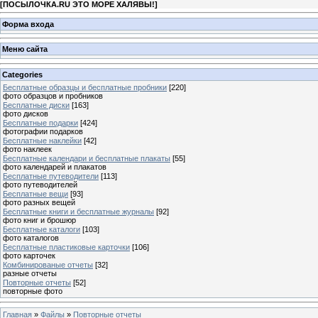
[
ПОСЫЛОЧКА.RU ЭТО МОРЕ ХАЛЯВЫ!
]
Форма входа
Меню сайта
Categories
Бесплатные образцы и бесплатные пробники
[220]
фото образцов и пробников
Бесплатные диски
[163]
фото дисков
Бесплатные подарки
[424]
фотографии подарков
Бесплатные наклейки
[42]
фото наклеек
Бесплатные календари и бесплатные плакаты
[55]
фото календарей и плакатов
Бесплатные путеводители
[113]
фото путеводителей
Бесплатные вещи
[93]
фото разных вещей
Бесплатные книги и бесплатные журналы
[92]
фото книг и брошюр
Бесплатные каталоги
[103]
фото каталогов
Бесплатные пластиковые карточки
[106]
фото карточек
Комбинированые отчеты
[32]
разные отчеты
Повторные отчеты
[52]
повторные фото
Главная
»
Файлы
»
Повторные отчеты