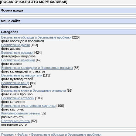
[
ПОСЫЛОЧКА.RU ЭТО МОРЕ ХАЛЯВЫ!
]
Форма входа
Меню сайта
Categories
Бесплатные образцы и бесплатные пробники
[220]
фото образцов и пробников
Бесплатные диски
[163]
фото дисков
Бесплатные подарки
[424]
фотографии подарков
Бесплатные наклейки
[42]
фото наклеек
Бесплатные календари и бесплатные плакаты
[55]
фото календарей и плакатов
Бесплатные путеводители
[113]
фото путеводителей
Бесплатные вещи
[93]
фото разных вещей
Бесплатные книги и бесплатные журналы
[92]
фото книг и брошюр
Бесплатные каталоги
[103]
фото каталогов
Бесплатные пластиковые карточки
[106]
фото карточек
Комбинированые отчеты
[32]
разные отчеты
Повторные отчеты
[52]
повторные фото
Главная
»
Файлы
»
Бесплатные образцы и бесплатные пробники