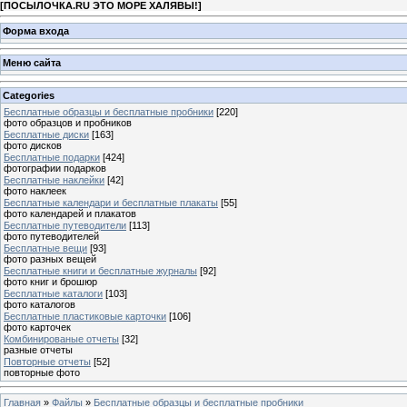
[
ПОСЫЛОЧКА.RU ЭТО МОРЕ ХАЛЯВЫ!
]
Форма входа
Меню сайта
Categories
Бесплатные образцы и бесплатные пробники
[220]
фото образцов и пробников
Бесплатные диски
[163]
фото дисков
Бесплатные подарки
[424]
фотографии подарков
Бесплатные наклейки
[42]
фото наклеек
Бесплатные календари и бесплатные плакаты
[55]
фото календарей и плакатов
Бесплатные путеводители
[113]
фото путеводителей
Бесплатные вещи
[93]
фото разных вещей
Бесплатные книги и бесплатные журналы
[92]
фото книг и брошюр
Бесплатные каталоги
[103]
фото каталогов
Бесплатные пластиковые карточки
[106]
фото карточек
Комбинированые отчеты
[32]
разные отчеты
Повторные отчеты
[52]
повторные фото
Главная
»
Файлы
»
Бесплатные образцы и бесплатные пробники