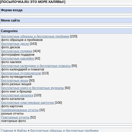
[
ПОСЫЛОЧКА.RU ЭТО МОРЕ ХАЛЯВЫ!
]
Форма входа
Меню сайта
Categories
Бесплатные образцы и бесплатные пробники
[220]
фото образцов и пробников
Бесплатные диски
[163]
фото дисков
Бесплатные подарки
[424]
фотографии подарков
Бесплатные наклейки
[42]
фото наклеек
Бесплатные календари и бесплатные плакаты
[55]
фото календарей и плакатов
Бесплатные путеводители
[113]
фото путеводителей
Бесплатные вещи
[93]
фото разных вещей
Бесплатные книги и бесплатные журналы
[92]
фото книг и брошюр
Бесплатные каталоги
[103]
фото каталогов
Бесплатные пластиковые карточки
[106]
фото карточек
Комбинированые отчеты
[32]
разные отчеты
Повторные отчеты
[52]
повторные фото
Главная
»
Файлы
»
Бесплатные образцы и бесплатные пробники