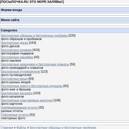
[
ПОСЫЛОЧКА.RU ЭТО МОРЕ ХАЛЯВЫ!
]
Форма входа
Меню сайта
Categories
Бесплатные образцы и бесплатные пробники
[220]
фото образцов и пробников
Бесплатные диски
[163]
фото дисков
Бесплатные подарки
[424]
фотографии подарков
Бесплатные наклейки
[42]
фото наклеек
Бесплатные календари и бесплатные плакаты
[55]
фото календарей и плакатов
Бесплатные путеводители
[113]
фото путеводителей
Бесплатные вещи
[93]
фото разных вещей
Бесплатные книги и бесплатные журналы
[92]
фото книг и брошюр
Бесплатные каталоги
[103]
фото каталогов
Бесплатные пластиковые карточки
[106]
фото карточек
Комбинированые отчеты
[32]
разные отчеты
Повторные отчеты
[52]
повторные фото
Главная
»
Файлы
»
Бесплатные образцы и бесплатные пробники