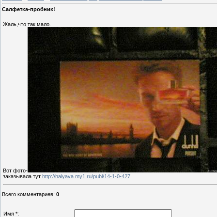
Салфетка-пробник!
Жаль,что так мало.
Вот фото-
заказывала тут
http://halyava.my1.ru/publ/14-1-0-427
Всего комментариев
:
0
Имя *: