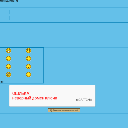
ментариев
:
0
лы