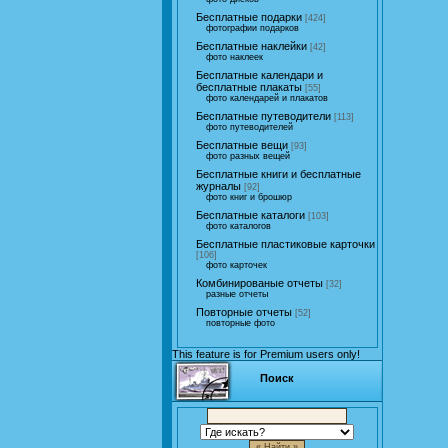
Бесплатные подарки
[424]
фотографии подарков
Бесплатные наклейки
[42]
фото наклеек
Бесплатные календари и
бесплатные плакаты
[55]
фото календарей и плакатов
Бесплатные путеводители
[113]
фото путеводителей
Бесплатные вещи
[93]
фото разных вещей
Бесплатные книги и бесплатные
журналы
[92]
фото книг и брошюр
Бесплатные каталоги
[103]
фото каталогов
Бесплатные пластиковые карточки
[106]
фото карточек
Комбинированые отчеты
[32]
разные отчеты
Повторные отчеты
[52]
повторные фото
This feature is for Premium users only!
Поиск