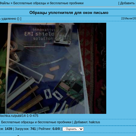
Файлы
»
Бесплатные образцы и бесплатные пробники
[
Добавить
Образцы уплотнителя для окон письмо
ь удаленно
() ]
22/Июля/20
ylochka.ru/publ/14-1-0-475
:
Бесплатные образцы и бесплатные пробники
|
Добавил
:
halictus
ов
:
1439
|
Загрузок
:
741
|
Рейтинг
:
0.0
/
0
|