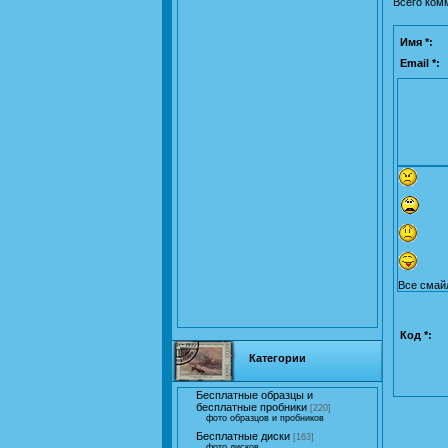
Всего ком
Имя *:
Email *:
Все смай
Код *:
Категории
Бесплатные образцы и
бесплатные пробники
[220]
фото образцов и пробников
Бесплатные диски
[163]
фото дисков