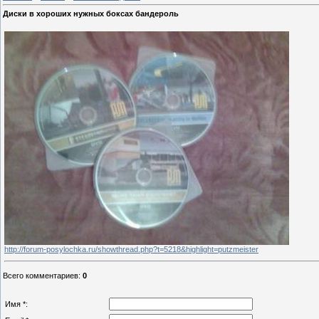
Диски в хороших нужных боксах бандероль
http://forum-posylochka.ru/showthread.php?t=5218&highlight=putzmeister
Всего комментариев
:
0
Имя *: