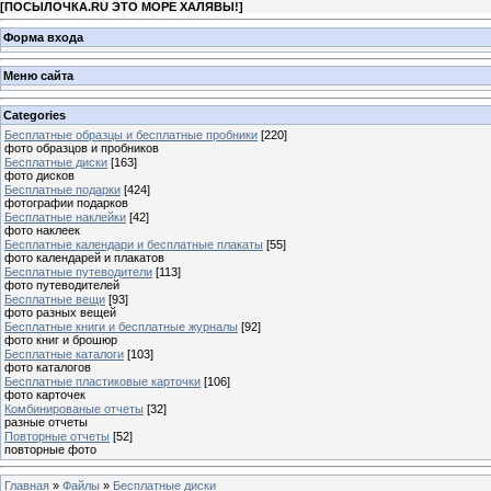
[
ПОСЫЛОЧКА.RU ЭТО МОРЕ ХАЛЯВЫ!
]
Форма входа
Меню сайта
Categories
Бесплатные образцы и бесплатные пробники
[220]
фото образцов и пробников
Бесплатные диски
[163]
фото дисков
Бесплатные подарки
[424]
фотографии подарков
Бесплатные наклейки
[42]
фото наклеек
Бесплатные календари и бесплатные плакаты
[55]
фото календарей и плакатов
Бесплатные путеводители
[113]
фото путеводителей
Бесплатные вещи
[93]
фото разных вещей
Бесплатные книги и бесплатные журналы
[92]
фото книг и брошюр
Бесплатные каталоги
[103]
фото каталогов
Бесплатные пластиковые карточки
[106]
фото карточек
Комбинированые отчеты
[32]
разные отчеты
Повторные отчеты
[52]
повторные фото
Главная
»
Файлы
»
Бесплатные диски