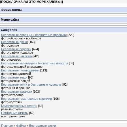
[
ПОСЫЛОЧКА.RU ЭТО МОРЕ ХАЛЯВЫ!
]
Форма входа
Меню сайта
Categories
Бесплатные образцы и бесплатные пробники
[220]
фото образцов и пробников
Бесплатные диски
[163]
фото дисков
Бесплатные подарки
[424]
фотографии подарков
Бесплатные наклейки
[42]
фото наклеек
Бесплатные календари и бесплатные плакаты
[55]
фото календарей и плакатов
Бесплатные путеводители
[113]
фото путеводителей
Бесплатные вещи
[93]
фото разных вещей
Бесплатные книги и бесплатные журналы
[92]
фото книг и брошюр
Бесплатные каталоги
[103]
фото каталогов
Бесплатные пластиковые карточки
[106]
фото карточек
Комбинированые отчеты
[32]
разные отчеты
Повторные отчеты
[52]
повторные фото
Главная
»
Файлы
»
Бесплатные диски