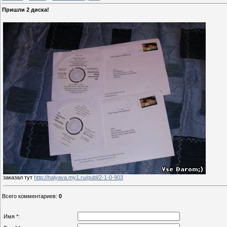
Пришли 2 диска!
заказал тут
http://halyava.my1.ru/publ/2-1-0-903
Всего комментариев
:
0
Имя *: