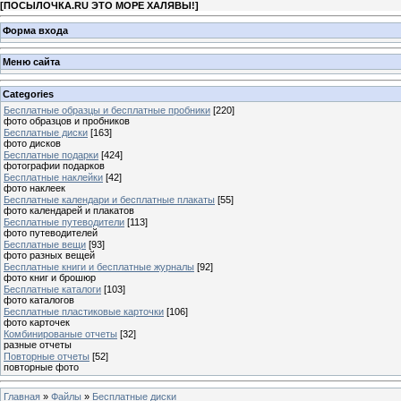
[
ПОСЫЛОЧКА.RU ЭТО МОРЕ ХАЛЯВЫ!
]
Форма входа
Меню сайта
Categories
Бесплатные образцы и бесплатные пробники
[220]
фото образцов и пробников
Бесплатные диски
[163]
фото дисков
Бесплатные подарки
[424]
фотографии подарков
Бесплатные наклейки
[42]
фото наклеек
Бесплатные календари и бесплатные плакаты
[55]
фото календарей и плакатов
Бесплатные путеводители
[113]
фото путеводителей
Бесплатные вещи
[93]
фото разных вещей
Бесплатные книги и бесплатные журналы
[92]
фото книг и брошюр
Бесплатные каталоги
[103]
фото каталогов
Бесплатные пластиковые карточки
[106]
фото карточек
Комбинированые отчеты
[32]
разные отчеты
Повторные отчеты
[52]
повторные фото
Главная
»
Файлы
»
Бесплатные диски