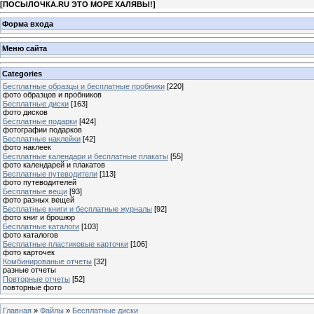
[
ПОСЫЛОЧКА.RU ЭТО МОРЕ ХАЛЯВЫ!
]
Форма входа
Меню сайта
Categories
Бесплатные образцы и бесплатные пробники
[220]
фото образцов и пробников
Бесплатные диски
[163]
фото дисков
Бесплатные подарки
[424]
фотографии подарков
Бесплатные наклейки
[42]
фото наклеек
Бесплатные календари и бесплатные плакаты
[55]
фото календарей и плакатов
Бесплатные путеводители
[113]
фото путеводителей
Бесплатные вещи
[93]
фото разных вещей
Бесплатные книги и бесплатные журналы
[92]
фото книг и брошюр
Бесплатные каталоги
[103]
фото каталогов
Бесплатные пластиковые карточки
[106]
фото карточек
Комбинированые отчеты
[32]
разные отчеты
Повторные отчеты
[52]
повторные фото
Главная
»
Файлы
»
Бесплатные диски