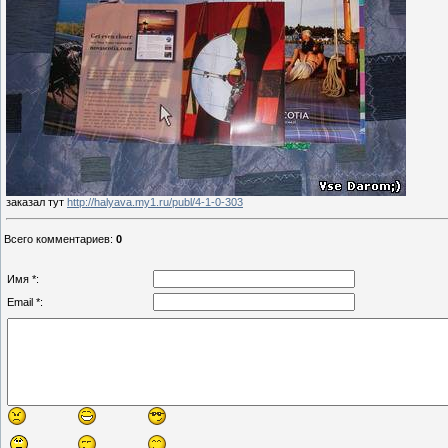
заказал тут
http://halyava.my1.ru/publ/4-1-0-303
Всего комментариев
:
0
Имя *:
Email *: