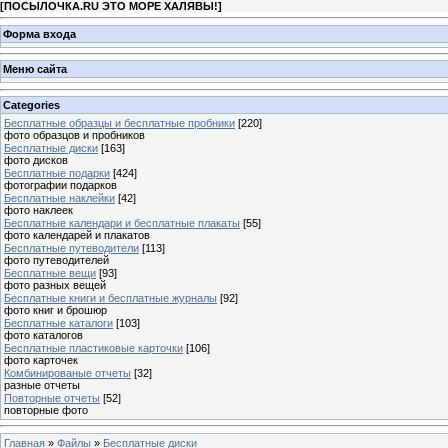
[
ПОСЫЛОЧКА.RU ЭТО МОРЕ ХАЛЯВЫ!
]
Форма входа
Меню сайта
Categories
Бесплатные образцы и бесплатные пробники
[220]
фото образцов и пробников
Бесплатные диски
[163]
фото дисков
Бесплатные подарки
[424]
фотографии подарков
Бесплатные наклейки
[42]
фото наклеек
Бесплатные календари и бесплатные плакаты
[55]
фото календарей и плакатов
Бесплатные путеводители
[113]
фото путеводителей
Бесплатные вещи
[93]
фото разных вещей
Бесплатные книги и бесплатные журналы
[92]
фото книг и брошюр
Бесплатные каталоги
[103]
фото каталогов
Бесплатные пластиковые карточки
[106]
фото карточек
Комбинированые отчеты
[32]
разные отчеты
Повторные отчеты
[52]
повторные фото
Главная
»
Файлы
»
Бесплатные диски