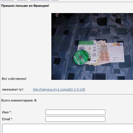
Пришло письмо из Франции!
Вот собственно!
заказывал тут:
http://halyava.my1.ru/publ/2-1-0-145
Всего комментариев
:
0
Имя *:
Email *: