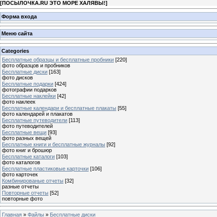
[
ПОСЫЛОЧКА.RU ЭТО МОРЕ ХАЛЯВЫ!
]
Форма входа
Меню сайта
Categories
Бесплатные образцы и бесплатные пробники
[220]
фото образцов и пробников
Бесплатные диски
[163]
фото дисков
Бесплатные подарки
[424]
фотографии подарков
Бесплатные наклейки
[42]
фото наклеек
Бесплатные календари и бесплатные плакаты
[55]
фото календарей и плакатов
Бесплатные путеводители
[113]
фото путеводителей
Бесплатные вещи
[93]
фото разных вещей
Бесплатные книги и бесплатные журналы
[92]
фото книг и брошюр
Бесплатные каталоги
[103]
фото каталогов
Бесплатные пластиковые карточки
[106]
фото карточек
Комбинированые отчеты
[32]
разные отчеты
Повторные отчеты
[52]
повторные фото
Главная
»
Файлы
»
Бесплатные диски