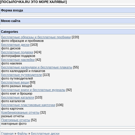
[
ПОСЫЛОЧКА.RU ЭТО МОРЕ ХАЛЯВЫ!
]
Форма входа
Меню сайта
Categories
Бесплатные образцы и бесплатные пробники
[220]
фото образцов и пробников
Бесплатные диски
[163]
фото дисков
Бесплатные подарки
[424]
фотографии подарков
Бесплатные наклейки
[42]
фото наклеек
Бесплатные календари и бесплатные плакаты
[55]
фото календарей и плакатов
Бесплатные путеводители
[113]
фото путеводителей
Бесплатные вещи
[93]
фото разных вещей
Бесплатные книги и бесплатные журналы
[92]
фото книг и брошюр
Бесплатные каталоги
[103]
фото каталогов
Бесплатные пластиковые карточки
[106]
фото карточек
Комбинированые отчеты
[32]
разные отчеты
Повторные отчеты
[52]
повторные фото
Главная
»
Файлы
»
Бесплатные диски