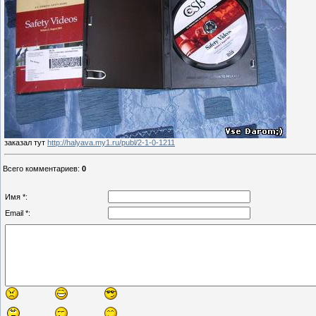
заказал тут
http://halyava.my1.ru/publ/2-1-0-1211
Всего комментариев
:
0
Имя *:
Email *: