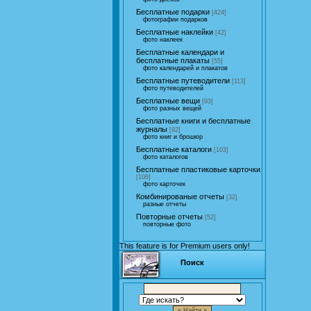
Бесплатные подарки
[424]
фотографии подарков
Бесплатные наклейки
[42]
фото наклеек
Бесплатные календари и
бесплатные плакаты
[55]
фото календарей и плакатов
Бесплатные путеводители
[113]
фото путеводителей
Бесплатные вещи
[93]
фото разных вещей
Бесплатные книги и бесплатные
журналы
[92]
фото книг и брошюр
Бесплатные каталоги
[103]
фото каталогов
Бесплатные пластиковые карточки
[106]
фото карточек
Комбинированые отчеты
[32]
разные отчеты
Повторные отчеты
[52]
повторные фото
This feature is for Premium users only!
Поиск