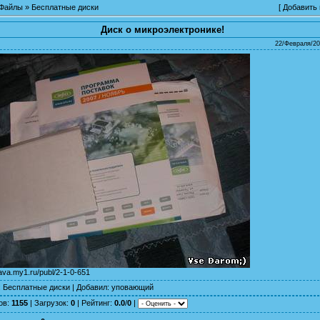
Файлы
»
Бесплатные диски
[
Добавить
Диск о микроэлектронике!
22/Февраля/20
yava.my1.ru/publ/2-1-0-651
:
Бесплатные диски
|
Добавил
:
уповающий
ов
:
1155
|
Загрузок
:
0
|
Рейтинг
:
0.0
/
0
|