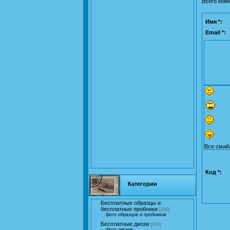
Всего ком
Имя *:
Email *:
Все смай
Код *:
Категории
Бесплатные образцы и
бесплатные пробники
[220]
фото образцов и пробников
Бесплатные диски
[163]
фото дисков