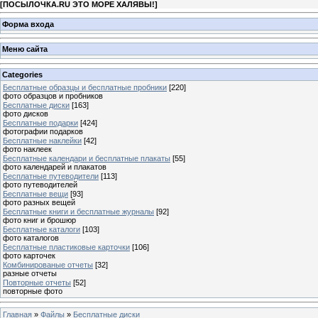
[
ПОСЫЛОЧКА.RU ЭТО МОРЕ ХАЛЯВЫ!
]
Форма входа
Меню сайта
Categories
Бесплатные образцы и бесплатные пробники
[220]
фото образцов и пробников
Бесплатные диски
[163]
фото дисков
Бесплатные подарки
[424]
фотографии подарков
Бесплатные наклейки
[42]
фото наклеек
Бесплатные календари и бесплатные плакаты
[55]
фото календарей и плакатов
Бесплатные путеводители
[113]
фото путеводителей
Бесплатные вещи
[93]
фото разных вещей
Бесплатные книги и бесплатные журналы
[92]
фото книг и брошюр
Бесплатные каталоги
[103]
фото каталогов
Бесплатные пластиковые карточки
[106]
фото карточек
Комбинированые отчеты
[32]
разные отчеты
Повторные отчеты
[52]
повторные фото
Главная
»
Файлы
»
Бесплатные диски