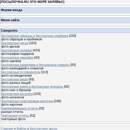
[
ПОСЫЛОЧКА.RU ЭТО МОРЕ ХАЛЯВЫ!
]
Форма входа
Меню сайта
Categories
Бесплатные образцы и бесплатные пробники
[220]
фото образцов и пробников
Бесплатные диски
[163]
фото дисков
Бесплатные подарки
[424]
фотографии подарков
Бесплатные наклейки
[42]
фото наклеек
Бесплатные календари и бесплатные плакаты
[55]
фото календарей и плакатов
Бесплатные путеводители
[113]
фото путеводителей
Бесплатные вещи
[93]
фото разных вещей
Бесплатные книги и бесплатные журналы
[92]
фото книг и брошюр
Бесплатные каталоги
[103]
фото каталогов
Бесплатные пластиковые карточки
[106]
фото карточек
Комбинированые отчеты
[32]
разные отчеты
Повторные отчеты
[52]
повторные фото
Главная
»
Файлы
»
Бесплатные диски