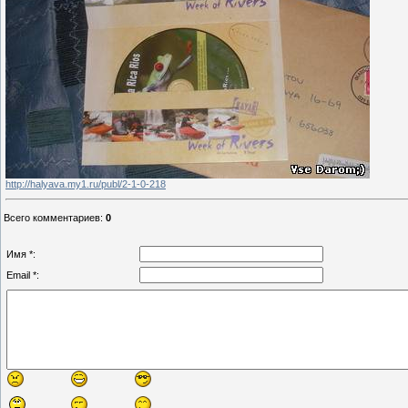
http://halyava.my1.ru/publ/2-1-0-218
Всего комментариев
:
0
Имя *:
Email *: