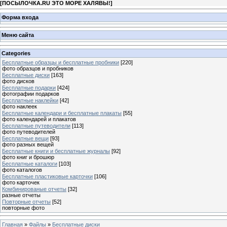
[
ПОСЫЛОЧКА.RU ЭТО МОРЕ ХАЛЯВЫ!
]
Форма входа
Меню сайта
Categories
Бесплатные образцы и бесплатные пробники
[220]
фото образцов и пробников
Бесплатные диски
[163]
фото дисков
Бесплатные подарки
[424]
фотографии подарков
Бесплатные наклейки
[42]
фото наклеек
Бесплатные календари и бесплатные плакаты
[55]
фото календарей и плакатов
Бесплатные путеводители
[113]
фото путеводителей
Бесплатные вещи
[93]
фото разных вещей
Бесплатные книги и бесплатные журналы
[92]
фото книг и брошюр
Бесплатные каталоги
[103]
фото каталогов
Бесплатные пластиковые карточки
[106]
фото карточек
Комбинированые отчеты
[32]
разные отчеты
Повторные отчеты
[52]
повторные фото
Главная
»
Файлы
»
Бесплатные диски