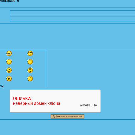
ментариев
:
0
лы