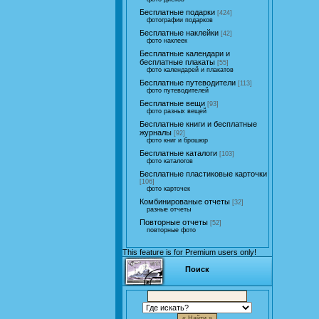
Бесплатные подарки
[424]
фотографии подарков
Бесплатные наклейки
[42]
фото наклеек
Бесплатные календари и
бесплатные плакаты
[55]
фото календарей и плакатов
Бесплатные путеводители
[113]
фото путеводителей
Бесплатные вещи
[93]
фото разных вещей
Бесплатные книги и бесплатные
журналы
[92]
фото книг и брошюр
Бесплатные каталоги
[103]
фото каталогов
Бесплатные пластиковые карточки
[106]
фото карточек
Комбинированые отчеты
[32]
разные отчеты
Повторные отчеты
[52]
повторные фото
This feature is for Premium users only!
Поиск