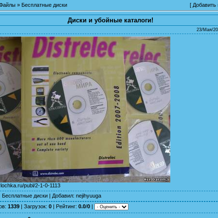
Файлы
»
Бесплатные диски
[
Добавить
Диски и убойные каталоги!
23/Мая/20
ylochka.ru/publ/2-1-0-1113
:
Бесплатные диски
|
Добавил
:
nejihyuuga
ов
:
1339
|
Загрузок
:
0
|
Рейтинг
:
0.0
/
0
|