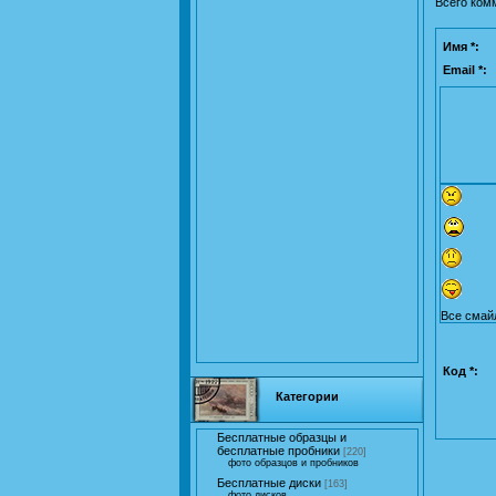
Всего ком
Имя *:
Email *:
Все смай
Код *:
Категории
Бесплатные образцы и
бесплатные пробники
[220]
фото образцов и пробников
Бесплатные диски
[163]
фото дисков