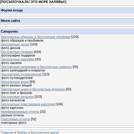
[
ПОСЫЛОЧКА.RU ЭТО МОРЕ ХАЛЯВЫ!
]
Форма входа
Меню сайта
Categories
Бесплатные образцы и бесплатные пробники
[220]
фото образцов и пробников
Бесплатные диски
[163]
фото дисков
Бесплатные подарки
[424]
фотографии подарков
Бесплатные наклейки
[42]
фото наклеек
Бесплатные календари и бесплатные плакаты
[55]
фото календарей и плакатов
Бесплатные путеводители
[113]
фото путеводителей
Бесплатные вещи
[93]
фото разных вещей
Бесплатные книги и бесплатные журналы
[92]
фото книг и брошюр
Бесплатные каталоги
[103]
фото каталогов
Бесплатные пластиковые карточки
[106]
фото карточек
Комбинированые отчеты
[32]
разные отчеты
Повторные отчеты
[52]
повторные фото
Главная
»
Файлы
»
Бесплатные диски