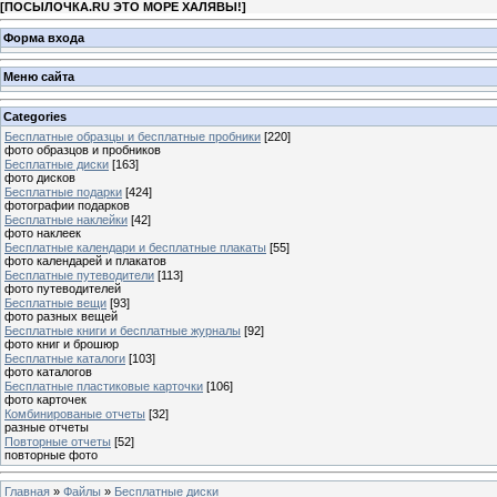
[
ПОСЫЛОЧКА.RU ЭТО МОРЕ ХАЛЯВЫ!
]
Форма входа
Меню сайта
Categories
Бесплатные образцы и бесплатные пробники
[220]
фото образцов и пробников
Бесплатные диски
[163]
фото дисков
Бесплатные подарки
[424]
фотографии подарков
Бесплатные наклейки
[42]
фото наклеек
Бесплатные календари и бесплатные плакаты
[55]
фото календарей и плакатов
Бесплатные путеводители
[113]
фото путеводителей
Бесплатные вещи
[93]
фото разных вещей
Бесплатные книги и бесплатные журналы
[92]
фото книг и брошюр
Бесплатные каталоги
[103]
фото каталогов
Бесплатные пластиковые карточки
[106]
фото карточек
Комбинированые отчеты
[32]
разные отчеты
Повторные отчеты
[52]
повторные фото
Главная
»
Файлы
»
Бесплатные диски