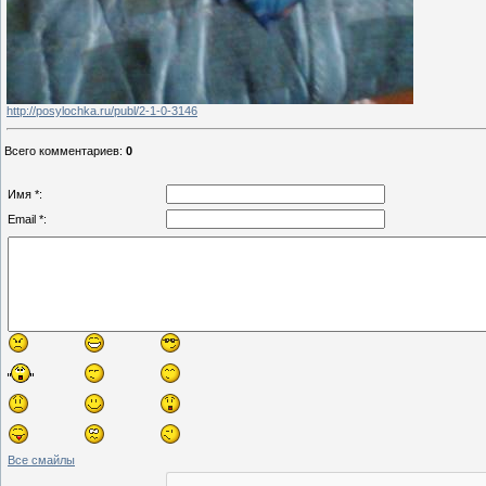
http://posylochka.ru/publ/2-1-0-3146
Всего комментариев
:
0
Имя *:
Email *:
Все смайлы