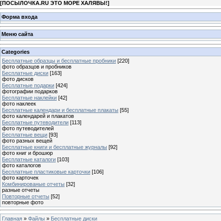
[
ПОСЫЛОЧКА.RU ЭТО МОРЕ ХАЛЯВЫ!
]
Форма входа
Меню сайта
Categories
Бесплатные образцы и бесплатные пробники
[220]
фото образцов и пробников
Бесплатные диски
[163]
фото дисков
Бесплатные подарки
[424]
фотографии подарков
Бесплатные наклейки
[42]
фото наклеек
Бесплатные календари и бесплатные плакаты
[55]
фото календарей и плакатов
Бесплатные путеводители
[113]
фото путеводителей
Бесплатные вещи
[93]
фото разных вещей
Бесплатные книги и бесплатные журналы
[92]
фото книг и брошюр
Бесплатные каталоги
[103]
фото каталогов
Бесплатные пластиковые карточки
[106]
фото карточек
Комбинированые отчеты
[32]
разные отчеты
Повторные отчеты
[52]
повторные фото
Главная
»
Файлы
»
Бесплатные диски