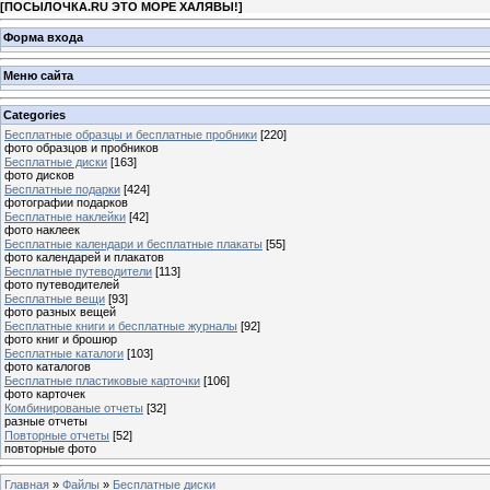
[
ПОСЫЛОЧКА.RU ЭТО МОРЕ ХАЛЯВЫ!
]
Форма входа
Меню сайта
Categories
Бесплатные образцы и бесплатные пробники
[220]
фото образцов и пробников
Бесплатные диски
[163]
фото дисков
Бесплатные подарки
[424]
фотографии подарков
Бесплатные наклейки
[42]
фото наклеек
Бесплатные календари и бесплатные плакаты
[55]
фото календарей и плакатов
Бесплатные путеводители
[113]
фото путеводителей
Бесплатные вещи
[93]
фото разных вещей
Бесплатные книги и бесплатные журналы
[92]
фото книг и брошюр
Бесплатные каталоги
[103]
фото каталогов
Бесплатные пластиковые карточки
[106]
фото карточек
Комбинированые отчеты
[32]
разные отчеты
Повторные отчеты
[52]
повторные фото
Главная
»
Файлы
»
Бесплатные диски