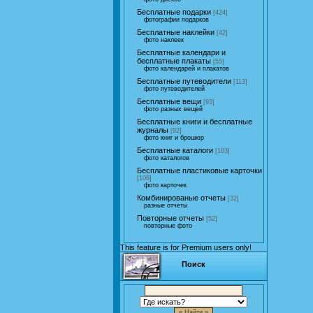
Бесплатные подарки
[424]
фотографии подарков
Бесплатные наклейки
[42]
фото наклеек
Бесплатные календари и
бесплатные плакаты
[55]
фото календарей и плакатов
Бесплатные путеводители
[113]
фото путеводителей
Бесплатные вещи
[93]
фото разных вещей
Бесплатные книги и бесплатные
журналы
[92]
фото книг и брошюр
Бесплатные каталоги
[103]
фото каталогов
Бесплатные пластиковые карточки
[106]
фото карточек
Комбинированые отчеты
[32]
разные отчеты
Повторные отчеты
[52]
повторные фото
This feature is for Premium users only!
Поиск