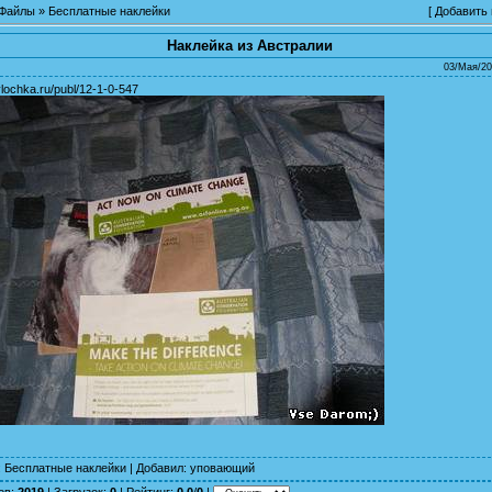
Файлы
»
Бесплатные наклейки
[
Добавить
Наклейка из Австралии
03/Мая/20
ylochka.ru/publ/12-1-0-547
:
Бесплатные наклейки
|
Добавил
:
уповающий
ов
:
2019
|
Загрузок
:
0
|
Рейтинг
:
0.0
/
0
|