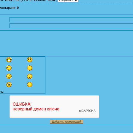
ментариев
:
0
лы