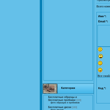
Всего ком
Имя *:
Email *:
Все смай
Категории
Код *:
Бесплатные образцы и
бесплатные пробники
[220]
фото образцов и пробников
Бесплатные диски
[163]
фото дисков