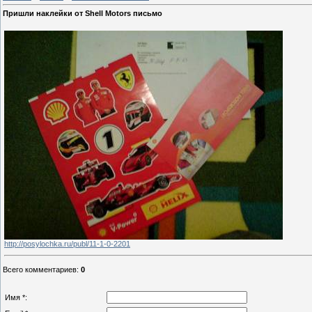
Пришли наклейки от Shell Motors письмо
http://posylochka.ru/publ/11-1-0-2201
Всего комментариев
:
0
Имя *: