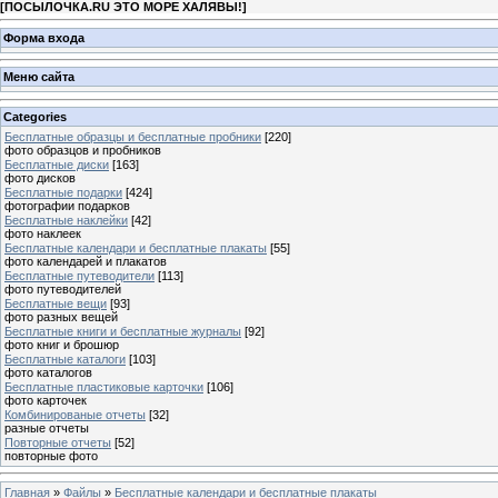
[
ПОСЫЛОЧКА.RU ЭТО МОРЕ ХАЛЯВЫ!
]
Форма входа
Меню сайта
Categories
Бесплатные образцы и бесплатные пробники
[220]
фото образцов и пробников
Бесплатные диски
[163]
фото дисков
Бесплатные подарки
[424]
фотографии подарков
Бесплатные наклейки
[42]
фото наклеек
Бесплатные календари и бесплатные плакаты
[55]
фото календарей и плакатов
Бесплатные путеводители
[113]
фото путеводителей
Бесплатные вещи
[93]
фото разных вещей
Бесплатные книги и бесплатные журналы
[92]
фото книг и брошюр
Бесплатные каталоги
[103]
фото каталогов
Бесплатные пластиковые карточки
[106]
фото карточек
Комбинированые отчеты
[32]
разные отчеты
Повторные отчеты
[52]
повторные фото
Главная
»
Файлы
»
Бесплатные календари и бесплатные плакаты