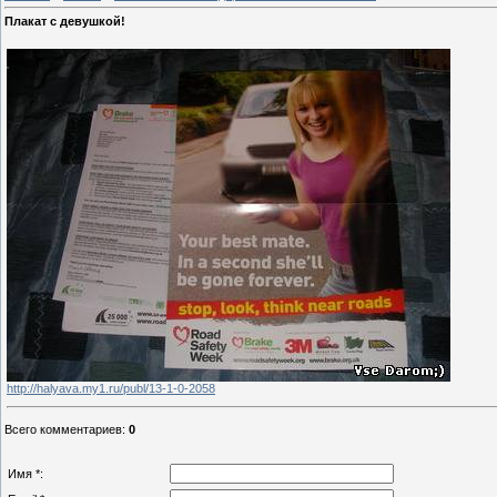
Плакат с девушкой!
http://halyava.my1.ru/publ/13-1-0-2058
Всего комментариев
:
0
Имя *: