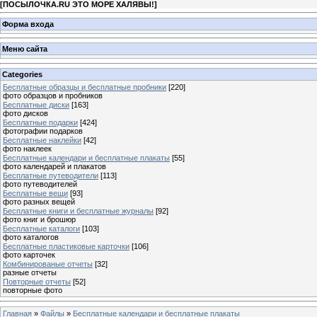
[
ПОСЫЛОЧКА.RU ЭТО МОРЕ ХАЛЯВЫ!
]
Форма входа
Меню сайта
Categories
Бесплатные образцы и бесплатные пробники
[220]
фото образцов и пробников
Бесплатные диски
[163]
фото дисков
Бесплатные подарки
[424]
фотографии подарков
Бесплатные наклейки
[42]
фото наклеек
Бесплатные календари и бесплатные плакаты
[55]
фото календарей и плакатов
Бесплатные путеводители
[113]
фото путеводителей
Бесплатные вещи
[93]
фото разных вещей
Бесплатные книги и бесплатные журналы
[92]
фото книг и брошюр
Бесплатные каталоги
[103]
фото каталогов
Бесплатные пластиковые карточки
[106]
фото карточек
Комбинированые отчеты
[32]
разные отчеты
Повторные отчеты
[52]
повторные фото
Главная
»
Файлы
»
Бесплатные календари и бесплатные плакаты