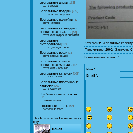
Бесплатные диски
[163]
фото дисков
Бесплатные подарки
[424]
фотографии подарков
Бесплатные наклейки
[42]
фото наклеек
Бесплатные календари и
бесплатные плакаты
[55]
фото календарей и плакатов
Бесплатные
Категория
:
Бесплатные календа
путеводители
[113]
фото путеводителей
Просмотров
:
2002
|
Загрузок
:
0
Бесплатные вещи
[93]
фото разных вещей
Всего комментариев
:
0
Бесплатные книги и
бесплатные журналы
[92]
фото книг и брошюр
Имя *:
Бесплатные каталоги
[103]
Email *:
фото каталогов
Бесплатные пластиковые
карточки
[106]
фото карточек
Комбинированые отчеты
[32]
разные отчеты
Повторные отчеты
[52]
повторные фото
This feature is for Premium users
only!
Поиск