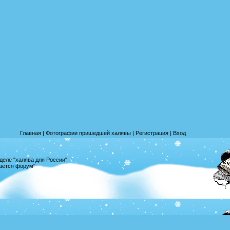
Главная
|
Фотографии пришедшей халявы
|
Регистрация
|
Вход
деле "халява для России"
вается форум"