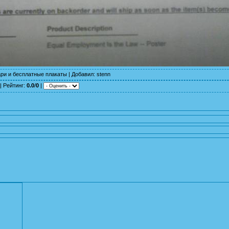
ри и бесплатные плакаты
|
Добавил
:
stenn
|
Рейтинг
:
0.0
/
0
|