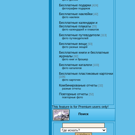
Бесплатные подарки
[424]
фотографии подарков
Бесплатные наклейки
[42]
фото наклеек
Бесплатные календари и
бесплатные плакаты
[55]
фото календарей и плакатов
Бесплатные путеводители
[113]
фото путеводителей
Бесплатные вещи
[93]
фото разных вещей
Бесплатные книги и бесплатные
журналы
[92]
фото книг и брошюр
Бесплатные каталоги
[103]
фото каталогов
Бесплатные пластиковые карточки
[106]
фото карточек
Комбинированые отчеты
[32]
разные отчеты
Повторные отчеты
[52]
повторные фото
This feature is for Premium users only!
Поиск