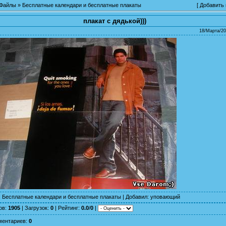
Файлы
»
Бесплатные календари и бесплатные плакаты
[
Добавить
плакат с дядькой)))
18/Марта/20
:
Бесплатные календари и бесплатные плакаты
|
Добавил
:
уповающий
ов
:
1905
|
Загрузок
:
0
|
Рейтинг
:
0.0
/
0
|
ментариев
:
0