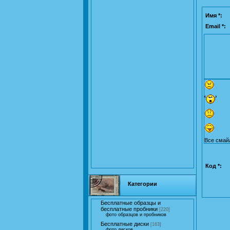
Имя *:
Email *:
Все смай
Код *:
Категории
Бесплатные образцы и
бесплатные пробники
[220]
фото образцов и пробников
Бесплатные диски
[163]
фото дисков