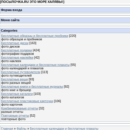
[
ПОСЫЛОЧКА.RU ЭТО МОРЕ ХАЛЯВЫ!
]
Форма входа
Меню сайта
Categories
Бесплатные образцы и бесплатные пробники
[220]
фото образцов и пробников
Бесплатные диски
[163]
фото дисков
Бесплатные подарки
[424]
фотографии подарков
Бесплатные наклейки
[42]
фото наклеек
Бесплатные календари и бесплатные плакаты
[55]
фото календарей и плакатов
Бесплатные путеводители
[113]
фото путеводителей
Бесплатные вещи
[93]
фото разных вещей
Бесплатные книги и бесплатные журналы
[92]
фото книг и брошюр
Бесплатные каталоги
[103]
фото каталогов
Бесплатные пластиковые карточки
[106]
фото карточек
Комбинированые отчеты
[32]
разные отчеты
Повторные отчеты
[52]
повторные фото
Главная
»
Файлы
»
Бесплатные календари и бесплатные плакаты