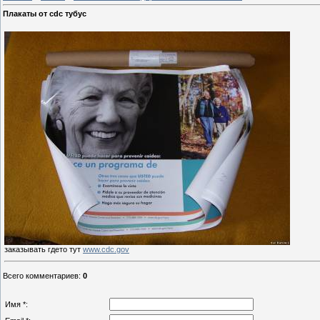
Плакаты от cdc тубус
заказывать гдето тут
www.cdc.gov
Всего комментариев
:
0
Имя *: