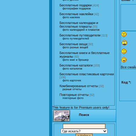
Бесплатные подарки
[424]
фотографии подарков
Бесплатные наклейки
[42]
фото наклеек
Бесплатные календари и
бесплатные плакаты
[55]
фото календарей и плакатов
Бесплатные путеводители
[113]
фото путеводителей
Бесплатные вещи
[93]
фото разных вещей
Бесплатные книги и бесплатные
журналы
[92]
фото книг и брошюр
Бесплатные каталоги
[103]
Все смай
фото каталогов
Бесплатные пластиковые карточки
[106]
фото карточек
Код *:
Комбинированые отчеты
[32]
разные отчеты
Повторные отчеты
[52]
повторные фото
This feature is for Premium users only!
Поиск