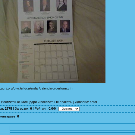
.ucnj.org/ctyclerk/calendar/calendarorderform.cfm
:
Бесплатные календари и бесплатные плакаты
|
Добавил
:
sotor
ов
:
2775
|
Загрузок
:
0
|
Рейтинг
:
0.0
/
0
|
ментариев
:
0