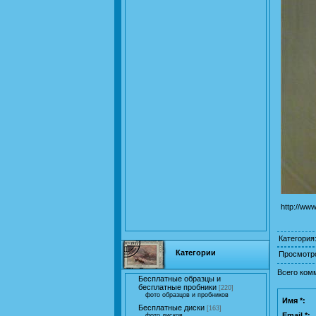
http://www
Категория
Категории
Просмотр
Всего ком
Бесплатные образцы и
бесплатные пробники
[220]
фото образцов и пробников
Имя *:
Бесплатные диски
[163]
Email *:
фото дисков