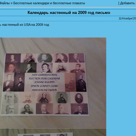
Файлы
»
Бесплатные календари и бесплатные плакаты
[
Добавить
Календарь настенный на 2009 год письмо
11/Ноября/20
 настенный из USA на 2009 год