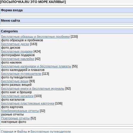
[
ПОСЫЛОЧКА.RU ЭТО МОРЕ ХАЛЯВЫ!
]
Форма входа
Меню сайта
Categories
Бесплатные образцы и бесплатные пробники
[220]
фото образцов и пробников
Бесплатные диски
[163]
фото дисков
Бесплатные подарки
[424]
фотографии подарков
Бесплатные наклейки
[42]
фото наклеек
Бесплатные календари и бесплатные плакаты
[55]
фото календарей и плакатов
Бесплатные путеводители
[113]
фото путеводителей
Бесплатные вещи
[93]
фото разных вещей
Бесплатные книги и бесплатные журналы
[92]
фото книг и брошюр
Бесплатные каталоги
[103]
фото каталогов
Бесплатные пластиковые карточки
[106]
фото карточек
Комбинированые отчеты
[32]
разные отчеты
Повторные отчеты
[52]
повторные фото
Главная
»
Файлы
»
Бесплатные путеводители