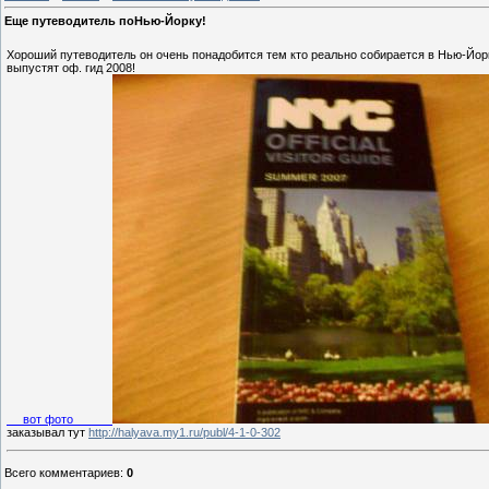
Еще путеводитель поНью-Йорку!
Хороший путеводитель он очень понадобится тем кто реально собирается в Нью-Йорк,
выпустят оф. гид 2008!
вот фото
заказывал тут
http://halyava.my1.ru/publ/4-1-0-302
Всего комментариев
:
0