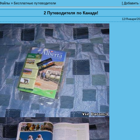
Файлы
»
Бесплатные путеводители
[
Добавить
2 Путеводителя по Канаде!
12/Января/20