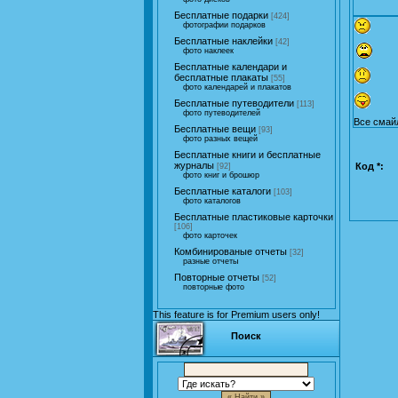
Бесплатные подарки
[424]
фотографии подарков
Бесплатные наклейки
[42]
фото наклеек
Бесплатные календари и
бесплатные плакаты
[55]
фото календарей и плакатов
Бесплатные путеводители
[113]
фото путеводителей
Все смай
Бесплатные вещи
[93]
фото разных вещей
Бесплатные книги и бесплатные
журналы
Код *:
[92]
фото книг и брошюр
Бесплатные каталоги
[103]
фото каталогов
Бесплатные пластиковые карточки
[106]
фото карточек
Комбинированые отчеты
[32]
разные отчеты
Повторные отчеты
[52]
повторные фото
This feature is for Premium users only!
Поиск