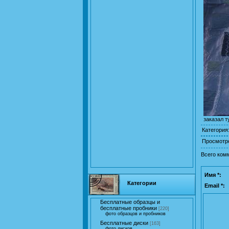
заказал т
Категория
Просмотр
Всего ком
Имя *:
Категории
Email *:
Бесплатные образцы и
бесплатные пробники
[220]
фото образцов и пробников
Бесплатные диски
[163]
фото дисков