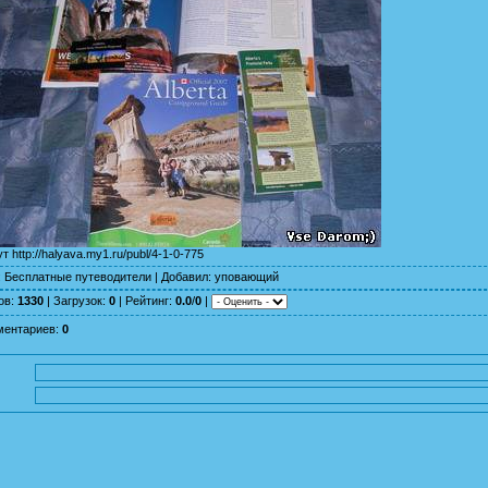
ут
http://halyava.my1.ru/publ/4-1-0-775
:
Бесплатные путеводители
|
Добавил
:
уповающий
ов
:
1330
|
Загрузок
:
0
|
Рейтинг
:
0.0
/
0
|
ментариев
:
0