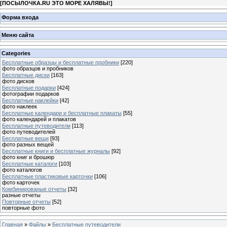
[
ПОСЫЛОЧКА.RU ЭТО МОРЕ ХАЛЯВЫ!
]
Форма входа
Меню сайта
Categories
Бесплатные образцы и бесплатные пробники
[220]
фото образцов и пробников
Бесплатные диски
[163]
фото дисков
Бесплатные подарки
[424]
фотографии подарков
Бесплатные наклейки
[42]
фото наклеек
Бесплатные календари и бесплатные плакаты
[55]
фото календарей и плакатов
Бесплатные путеводители
[113]
фото путеводителей
Бесплатные вещи
[93]
фото разных вещей
Бесплатные книги и бесплатные журналы
[92]
фото книг и брошюр
Бесплатные каталоги
[103]
фото каталогов
Бесплатные пластиковые карточки
[106]
фото карточек
Комбинированые отчеты
[32]
разные отчеты
Повторные отчеты
[52]
повторные фото
Главная
»
Файлы
»
Бесплатные путеводители