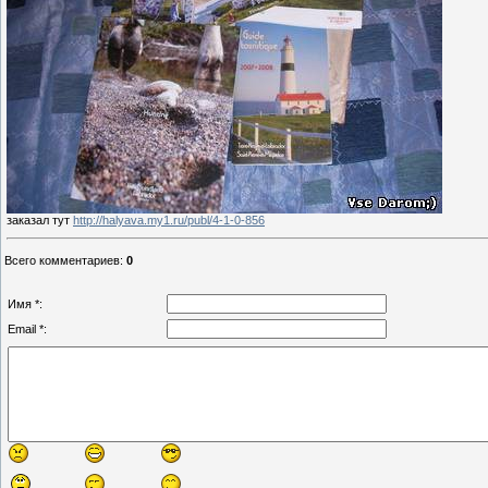
заказал тут
http://halyava.my1.ru/publ/4-1-0-856
Всего комментариев
:
0
Имя *:
Email *: