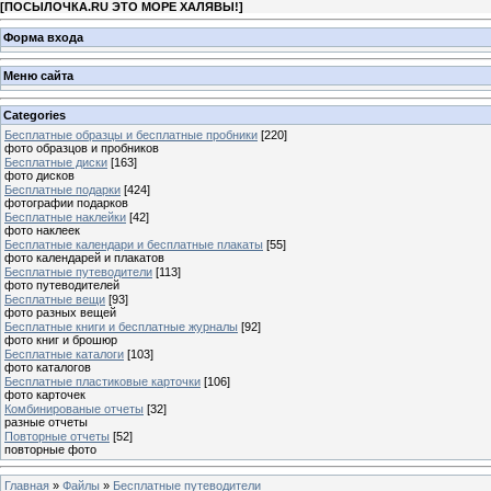
[
ПОСЫЛОЧКА.RU ЭТО МОРЕ ХАЛЯВЫ!
]
Форма входа
Меню сайта
Categories
Бесплатные образцы и бесплатные пробники
[220]
фото образцов и пробников
Бесплатные диски
[163]
фото дисков
Бесплатные подарки
[424]
фотографии подарков
Бесплатные наклейки
[42]
фото наклеек
Бесплатные календари и бесплатные плакаты
[55]
фото календарей и плакатов
Бесплатные путеводители
[113]
фото путеводителей
Бесплатные вещи
[93]
фото разных вещей
Бесплатные книги и бесплатные журналы
[92]
фото книг и брошюр
Бесплатные каталоги
[103]
фото каталогов
Бесплатные пластиковые карточки
[106]
фото карточек
Комбинированые отчеты
[32]
разные отчеты
Повторные отчеты
[52]
повторные фото
Главная
»
Файлы
»
Бесплатные путеводители