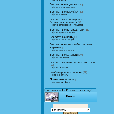
Бесплатные подарки
[424]
фотографии подарков
Бесплатные наклейки
[42]
фото наклеек
Бесплатные календари и
бесплатные плакаты
[55]
фото календарей и плакатов
Бесплатные путеводители
[113]
фото путеводителей
Бесплатные вещи
[93]
фото разных вещей
Бесплатные книги и бесплатные
журналы
[92]
фото книг и брошюр
Бесплатные каталоги
[103]
фото каталогов
Бесплатные пластиковые карточки
[106]
фото карточек
Комбинированые отчеты
[32]
разные отчеты
Повторные отчеты
[52]
повторные фото
This feature is for Premium users only!
Поиск