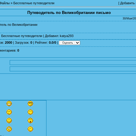
Файлы
»
Бесплатные путеводители
[
Добавить
Путеводитель по Великобритании письмо
30/Мая/20
тель по Великобритании
:
Бесплатные путеводители
|
Добавил
:
katya293
ов
:
2000
|
Загрузок
:
0
|
Рейтинг
:
0.0
/
0
|
ментариев
:
0