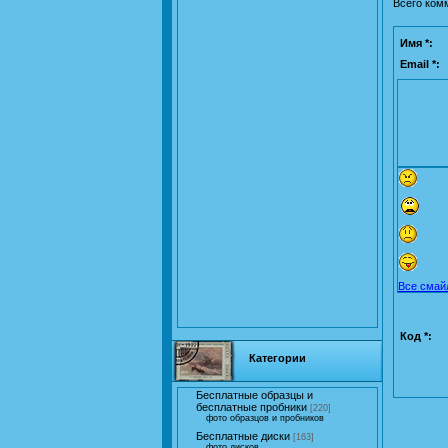
Всего ком
Имя *:
Email *:
Все смай
Код *:
Категории
Бесплатные образцы и
бесплатные пробники
[220]
фото образцов и пробников
Бесплатные диски
[163]
фото дисков