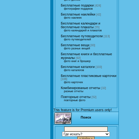
Бесплатные подарки
[424]
фотографии подарков
Бесплатные наклейки
[42]
фото наклеек
Бесплатные календари и
бесплатные плакаты
[55]
фото календарей и плакатов
Бесплатные путеводители
[113]
фото путеводителей
Бесплатные вещи
[93]
фото разных вещей
Бесплатные книги и бесплатные
журналы
[92]
фото книг и брошюр
Бесплатные каталоги
[103]
фото каталогов
Бесплатные пластиковые карточки
[106]
фото карточек
Комбинированые отчеты
[32]
разные отчеты
Повторные отчеты
[52]
повторные фото
This feature is for Premium users only!
Поиск