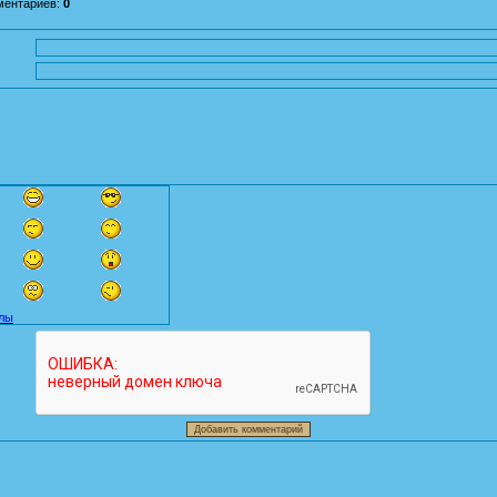
ментариев
:
0
лы