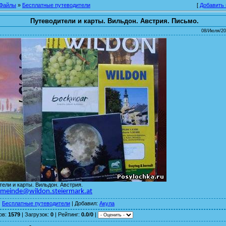
Файлы
»
Бесплатные путеводители
[
Добавить
Путеводители и карты. Вильдон. Австрия. Письмо.
08/Июля/20
ели и карты. Вильдон. Австрия.
meinde@wildon.steiermark.at
:
Бесплатные путеводители
|
Добавил
:
Акула
ов
:
1579
|
Загрузок
:
0
|
Рейтинг
:
0.0
/
0
|