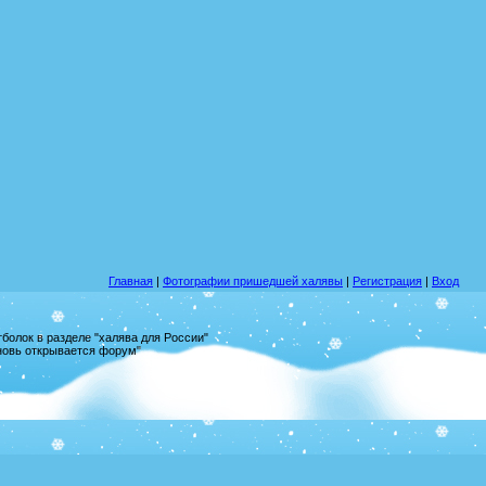
Главная
|
Фотографии пришедшей халявы
|
Регистрация
|
Вход
олок в разделе "халява для России"
вновь открывается форум"