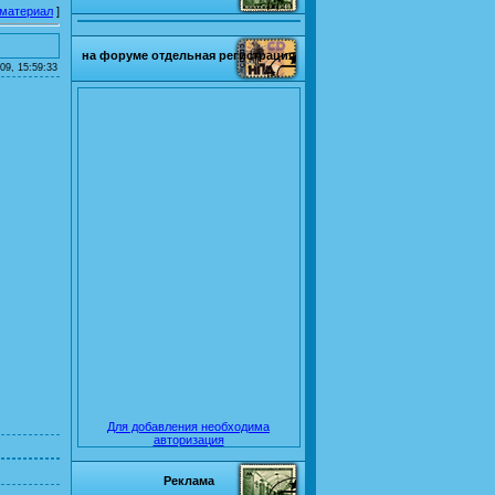
 материал
]
на форуме отдельная регистрация
09, 15:59:33
Для добавления необходима
авторизация
Реклама