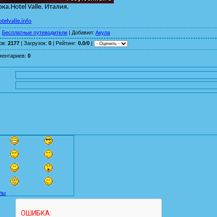
ка.
Hotel Valle.
Италия.
elvalle.info
:
Бесплатные путеводители
|
Добавил
:
Акула
ов
:
2177
|
Загрузок
:
0
|
Рейтинг
:
0.0
/
0
|
ментариев
:
0
лы