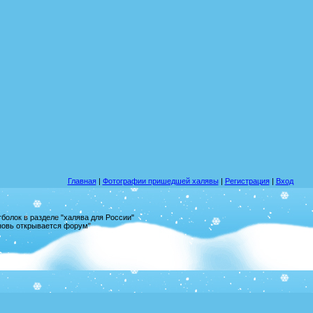
Главная
|
Фотографии пришедшей халявы
|
Регистрация
|
Вход
олок в разделе "халява для России"
вновь открывается форум"