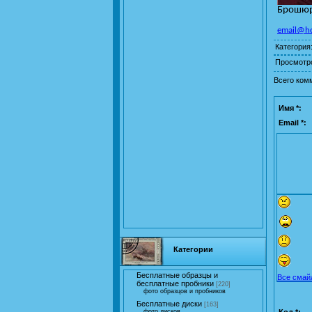
Брошюр
email@hot
Категория
Просмотр
Всего ком
Имя *:
Email *:
Категории
Бесплатные образцы и
Все смай
бесплатные пробники
[220]
фото образцов и пробников
Бесплатные диски
[163]
Код *:
фото дисков