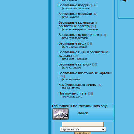
Бесплатные подарки
[424]
фотографии подарков
Бесплатные наклейки
[42]
фото наклеек
Бесплатные календари и
бесплатные плакаты
[55]
фото календарей и плакатов
Бесплатные путеводители
[113]
фото путеводителей
Бесплатные вещи
[93]
фото разных вещей
Бесплатные книги и бесплатные
журналы
[92]
фото книг и брошюр
Бесплатные каталоги
[103]
фото каталогов
Бесплатные пластиковые карточки
[106]
фото карточек
Комбинированые отчеты
[32]
разные отчеты
Повторные отчеты
[52]
повторные фото
This feature is for Premium users only!
Поиск